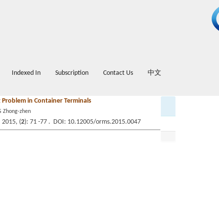
Indexed In
Subscription
Contact Us
中文
 Problem in Container Terminals
G Zhong-zhen
 2015, (
2
): 71 -77 . DOI: 10.12005/orms.2015.0047